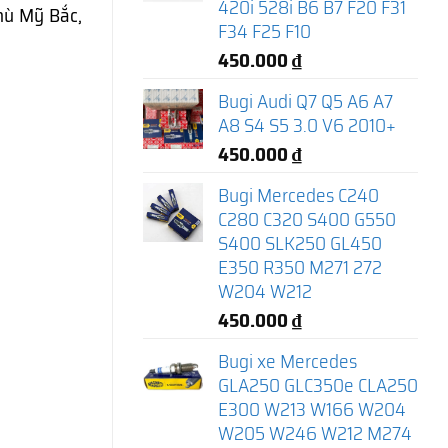
420i 528i B6 B7 F20 F31
hù Mỹ Bắc,
F34 F25 F10
450.000
₫
Bugi Audi Q7 Q5 A6 A7
A8 S4 S5 3.0 V6 2010+
450.000
₫
Bugi Mercedes C240
C280 C320 S400 G550
S400 SLK250 GL450
E350 R350 M271 272
W204 W212
450.000
₫
Bugi xe Mercedes
GLA250 GLC350e CLA250
E300 W213 W166 W204
W205 W246 W212 M274