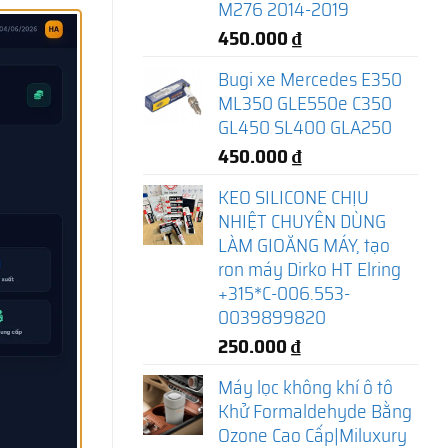
M276 2014-2019
450.000
₫
Bugi xe Mercedes E350
ML350 GLE550e C350
GL450 SL400 GLA250
450.000
₫
KEO SILICONE CHỊU
NHIỆT CHUYÊN DÙNG
LÀM GIOĂNG MÁY, tạo
ron máy Dirko HT Elring
+315*C-006.553-
0039899820
250.000
₫
Máy lọc không khí ô tô
Khử Formaldehyde Bằng
Ozone Cao Cấp|Miluxury