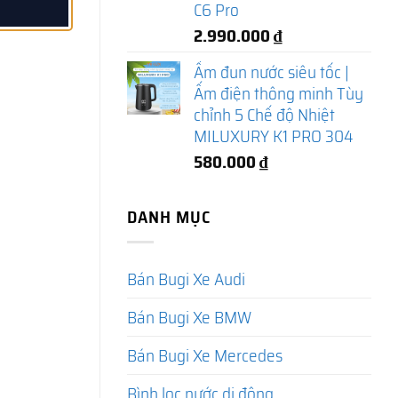
C6 Pro
2.990.000
₫
Ấm đun nước siêu tốc |
Ấm điện thông minh Tùy
chỉnh 5 Chế độ Nhiệt
MILUXURY K1 PRO 304
580.000
₫
DANH MỤC
Bán Bugi Xe Audi
Bán Bugi Xe BMW
Bán Bugi Xe Mercedes
Bình lọc nước di động