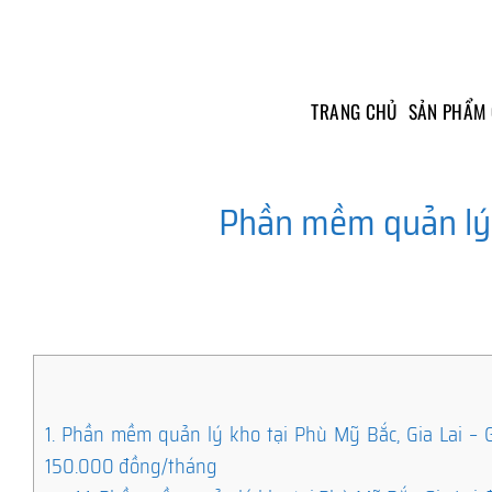
Skip
to
content
TRANG CHỦ
SẢN PHẨM
Phần mềm quản lý 
1.
Phần mềm quản lý kho tại Phù Mỹ Bắc, Gia Lai – Gi
150.000 đồng/tháng