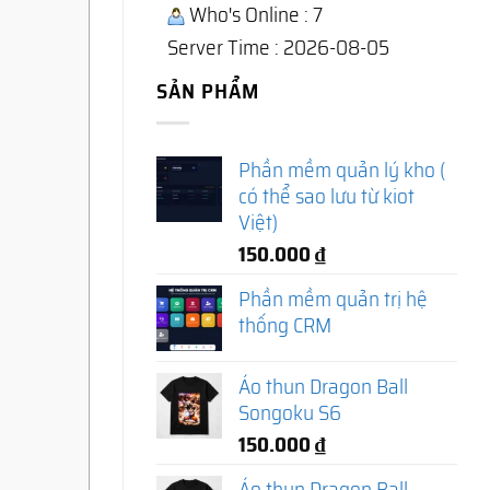
Who's Online : 7
Server Time : 2026-08-05
SẢN PHẨM
Phần mềm quản lý kho (
có thể sao lưu từ kiot
Việt)
150.000
₫
Phần mềm quản trị hệ
thống CRM
Áo thun Dragon Ball
Songoku S6
150.000
₫
Áo thun Dragon Ball