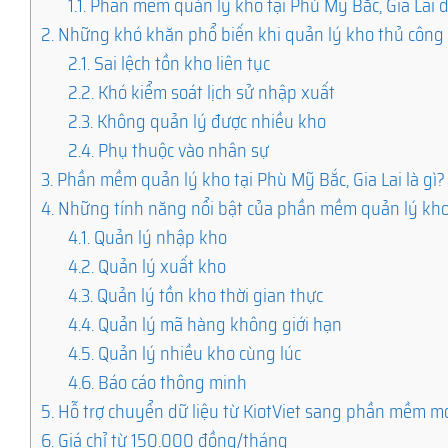
1.1.
Phần mềm quản lý kho tại Phù Mỹ Bắc, Gia Lai 
2.
Những khó khăn phổ biến khi quản lý kho thủ công
2.1.
Sai lệch tồn kho liên tục
2.2.
Khó kiểm soát lịch sử nhập xuất
2.3.
Không quản lý được nhiều kho
2.4.
Phụ thuộc vào nhân sự
3.
Phần mềm quản lý kho tại Phù Mỹ Bắc, Gia Lai là gì?
4.
Những tính năng nổi bật của phần mềm quản lý kh
4.1.
Quản lý nhập kho
4.2.
Quản lý xuất kho
4.3.
Quản lý tồn kho thời gian thực
4.4.
Quản lý mã hàng không giới hạn
4.5.
Quản lý nhiều kho cùng lúc
4.6.
Báo cáo thông minh
5.
Hỗ trợ chuyển dữ liệu từ KiotViet sang phần mềm m
6.
Giá chỉ từ 150.000 đồng/tháng