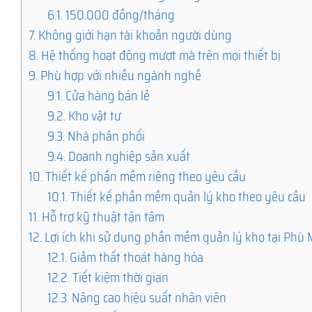
6.1.
150.000 đồng/tháng
7.
Không giới hạn tài khoản người dùng
8.
Hệ thống hoạt động mượt mà trên mọi thiết bị
9.
Phù hợp với nhiều ngành nghề
9.1.
Cửa hàng bán lẻ
9.2.
Kho vật tư
9.3.
Nhà phân phối
9.4.
Doanh nghiệp sản xuất
10.
Thiết kế phần mềm riêng theo yêu cầu
10.1.
Thiết kế phần mềm quản lý kho theo yêu cầu
11.
Hỗ trợ kỹ thuật tận tâm
12.
Lợi ích khi sử dụng phần mềm quản lý kho tại Phù M
12.1.
Giảm thất thoát hàng hóa
12.2.
Tiết kiệm thời gian
12.3.
Nâng cao hiệu suất nhân viên