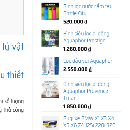
Bình lọc nước cầm tay
Bottle City
520.000
₫
Bình siêu lọc di động
Aquaphor Prestige
lý vật
1.260.000
₫
Lọc đầu vòi Aquaphor
2.550.000
₫
u thiết
Bình siêu lọc di động
Aquaphor Provence
Tritan
hi số lượng
1.850.000
₫
ý thủ công
Bugi xe BMW X1 X3 X4
X5 X6 Z4 125i 220i 320i