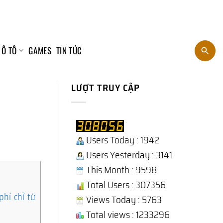
 Ô TÔ
GAMES
TIN TỨC
LƯỢT TRUY CẬP
Users Today : 1942
Users Yesterday : 3141
This Month : 9598
Total Users : 307356
hí chỉ từ
Views Today : 5763
Total views : 1233296