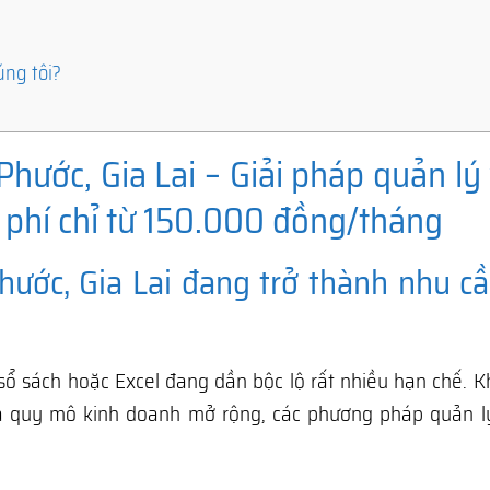
úng tôi?
ước, Gia Lai – Giải pháp quản lý 
 phí chỉ từ 150.000 đồng/tháng
ước, Gia Lai đang trở thành nhu cầ
sổ sách hoặc Excel đang dần bộc lộ rất nhiều hạn chế. K
à quy mô kinh doanh mở rộng, các phương pháp quản l