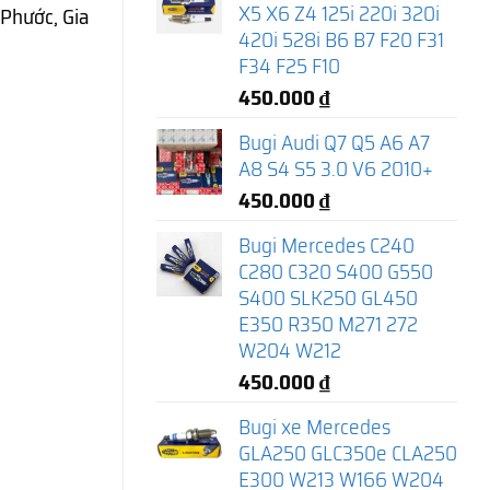
X5 X6 Z4 125i 220i 320i
Phước, Gia
420i 528i B6 B7 F20 F31
F34 F25 F10
450.000
₫
Bugi Audi Q7 Q5 A6 A7
A8 S4 S5 3.0 V6 2010+
450.000
₫
Bugi Mercedes C240
C280 C320 S400 G550
S400 SLK250 GL450
E350 R350 M271 272
W204 W212
450.000
₫
Bugi xe Mercedes
GLA250 GLC350e CLA250
E300 W213 W166 W204