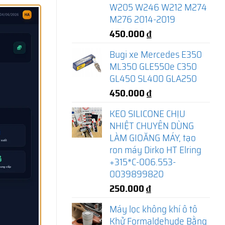
W205 W246 W212 M274
M276 2014-2019
450.000
₫
Bugi xe Mercedes E350
ML350 GLE550e C350
GL450 SL400 GLA250
450.000
₫
KEO SILICONE CHỊU
NHIỆT CHUYÊN DÙNG
LÀM GIOĂNG MÁY, tạo
ron máy Dirko HT Elring
+315*C-006.553-
0039899820
250.000
₫
Máy lọc không khí ô tô
Khử Formaldehyde Bằng