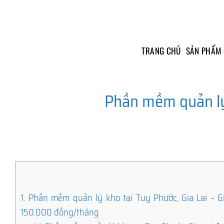
Skip
to
content
TRANG CHỦ
SẢN PHẨM
Phần mềm quản lý 
1.
Phần mềm quản lý kho tại Tuy Phước, Gia Lai – Giả
150.000 đồng/tháng