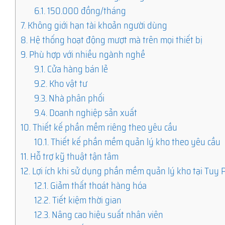
6.1.
150.000 đồng/tháng
7.
Không giới hạn tài khoản người dùng
8.
Hệ thống hoạt động mượt mà trên mọi thiết bị
9.
Phù hợp với nhiều ngành nghề
9.1.
Cửa hàng bán lẻ
9.2.
Kho vật tư
9.3.
Nhà phân phối
9.4.
Doanh nghiệp sản xuất
10.
Thiết kế phần mềm riêng theo yêu cầu
10.1.
Thiết kế phần mềm quản lý kho theo yêu cầu
11.
Hỗ trợ kỹ thuật tận tâm
12.
Lợi ích khi sử dụng phần mềm quản lý kho tại Tuy P
12.1.
Giảm thất thoát hàng hóa
12.2.
Tiết kiệm thời gian
12.3.
Nâng cao hiệu suất nhân viên