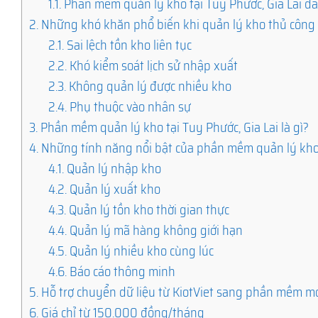
1.1.
Phần mềm quản lý kho tại Tuy Phước, Gia Lai đa
2.
Những khó khăn phổ biến khi quản lý kho thủ công
2.1.
Sai lệch tồn kho liên tục
2.2.
Khó kiểm soát lịch sử nhập xuất
2.3.
Không quản lý được nhiều kho
2.4.
Phụ thuộc vào nhân sự
3.
Phần mềm quản lý kho tại Tuy Phước, Gia Lai là gì?
4.
Những tính năng nổi bật của phần mềm quản lý kh
4.1.
Quản lý nhập kho
4.2.
Quản lý xuất kho
4.3.
Quản lý tồn kho thời gian thực
4.4.
Quản lý mã hàng không giới hạn
4.5.
Quản lý nhiều kho cùng lúc
4.6.
Báo cáo thông minh
5.
Hỗ trợ chuyển dữ liệu từ KiotViet sang phần mềm m
6.
Giá chỉ từ 150.000 đồng/tháng