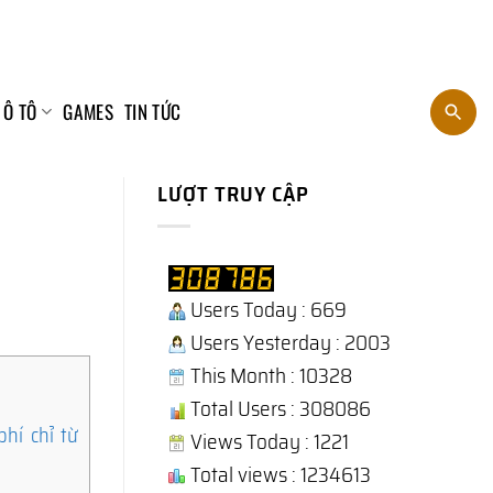
 Ô TÔ
GAMES
TIN TỨC
LƯỢT TRUY CẬP
Users Today : 669
Users Yesterday : 2003
This Month : 10328
Total Users : 308086
hí chỉ từ
Views Today : 1221
Total views : 1234613