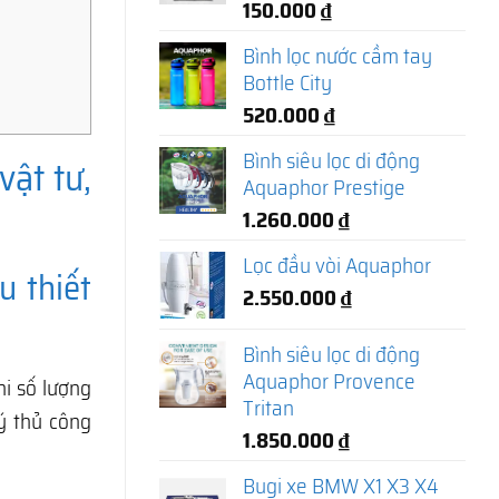
150.000
₫
Bình lọc nước cầm tay
Bottle City
520.000
₫
Bình siêu lọc di động
vật tư,
Aquaphor Prestige
1.260.000
₫
Lọc đầu vòi Aquaphor
u thiết
2.550.000
₫
Bình siêu lọc di động
Aquaphor Provence
hi số lượng
Tritan
ý thủ công
1.850.000
₫
Bugi xe BMW X1 X3 X4