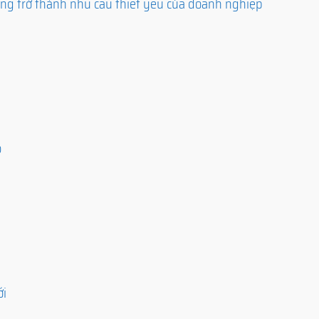
ng trở thành nhu cầu thiết yếu của doanh nghiệp
o
ới