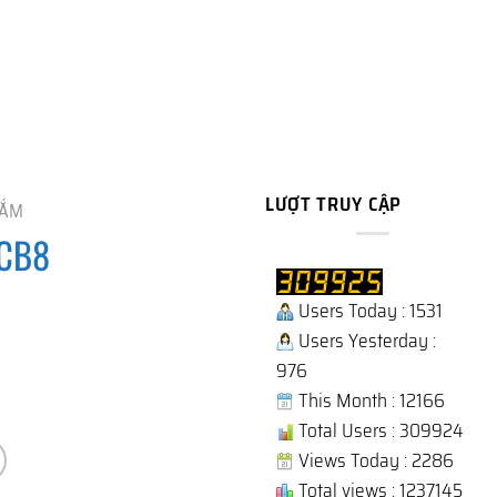
LƯỢT TRUY CẬP
TẮM
 CB8
Users Today : 1531
Users Yesterday :
976
This Month : 12166
Total Users : 309924
Views Today : 2286
Total views : 1237145