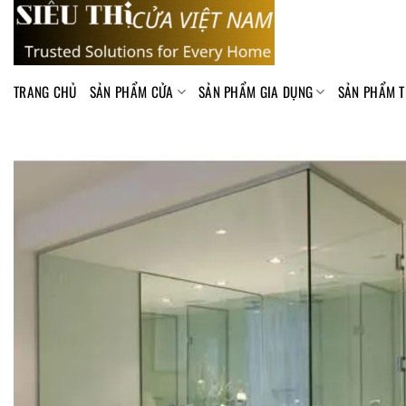
Skip
to
content
TRANG CHỦ
SẢN PHẨM CỬA
SẢN PHẨM GIA DỤNG
SẢN PHẨM T