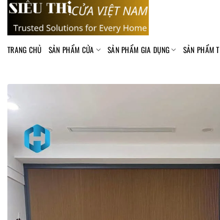
Skip
to
content
TRANG CHỦ
SẢN PHẨM CỬA
SẢN PHẨM GIA DỤNG
SẢN PHẨM T