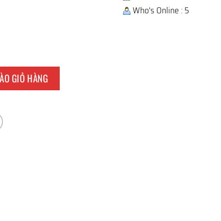
Who's Online : 5
h số lượng
ÀO GIỎ HÀNG