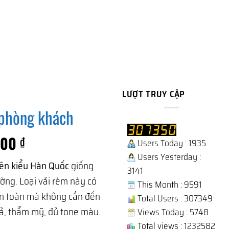
LƯỢT TRUY CẬP
 phòng khách
Giá
000
₫
Users Today : 1935
hiện
Users Yesterday :
lên kiểu Hàn Quốc
giống
tại
3141
ờng. Loại vải rèm này có
000 ₫.
là:
This Month : 9591
n toàn mà không cần đến
750.000 ₫.
Total Users : 307349
uả, thẩm mỹ, đủ tone màu.
Views Today : 5748
Total views : 1232582