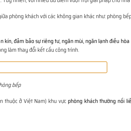
Tuy nhiên, với nhiều ưu điểm vượt trội giải pháp cho nhà
ữa phòng khách với các không gian khác như: phòng bếp,
n kín, đảm bảo sự riêng tư, ngăn mùi, ngăn lạnh điều hòa
ng làm thay đổi kết cấu công trình.
phòng bếp
uen thuộc ở Việt Nam) khu vực
phòng khách thường nối li