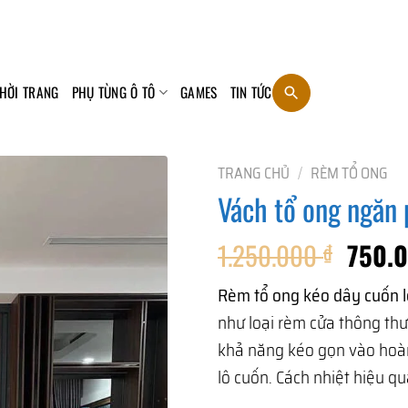
HỜI TRANG
PHỤ TÙNG Ô TÔ
GAMES
TIN TỨC
TRANG CHỦ
/
RÈM TỔ ONG
Vách tổ ong ngăn
Giá
1.250.000
750.
₫
gốc
Rèm tổ ong kéo dây cuốn 
là:
như loại rèm cửa thông thư
1.250.
khả năng kéo gọn vào hoà
lô cuốn. Cách nhiệt hiệu q